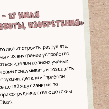
то любит строить, разрушать,
мы и их внутренее устройство.
яться идеями великих учёных,
 сами придумывать и создавать
трукции, детали и "приборы
же детей ждут занятия по
при сотрудничестве с детским
Class.