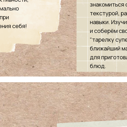
знакомиться 
имально
текстурой, р
 при
навыки. Изуч
ения себя!
и соберём св
"тарелку супе
ближайший ма
для приготов
блюд.