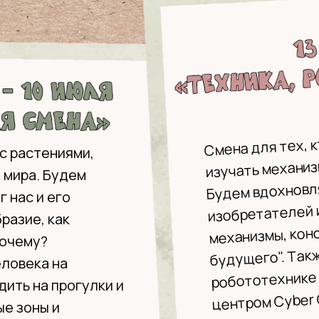
Смена для тех, к
с растениями,
изучать механиз
 мира. Будем
Будем вдохновл
г нас и его
изобретателей и
разие, как
механизмы, конс
почему?
будущего". Так
ловека на
робототехнике 
ить на прогулки и
центром Cyber 
ые зоны и