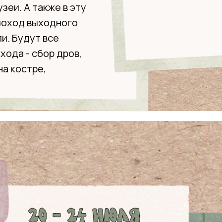
зеи. А также в эту
поход выходного
и. Будут все
хода - сбор дров,
на костре,