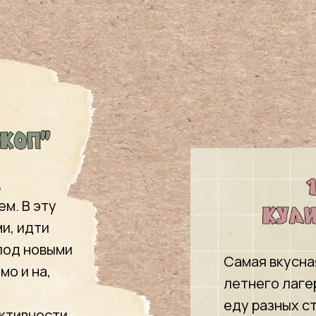
,
м. В эту
и, идти
 под новыми
Самая вкусна
мо и на,
летнего лаге
еду разных ст
ктивности,