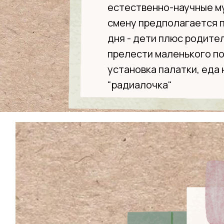
естественно-научные му
смену предполагается 
дня - дети плюс родител
прелести маленького по
установка палатки, еда 
"радиалочка"