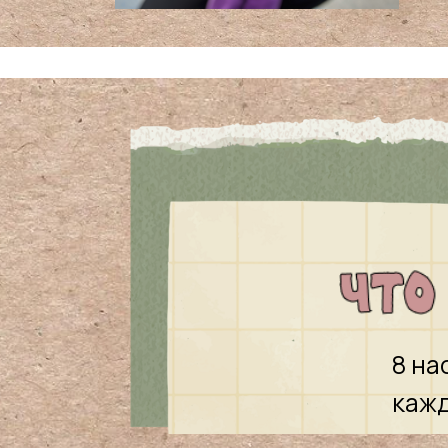
8 на
кажд